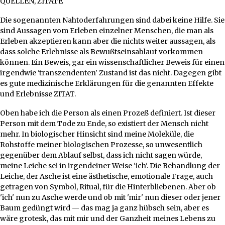
QUELLEN, ZITATE
Die sogenannten Nahtoderfahrungen sind dabei keine Hilfe. Sie
sind Aussagen vom Erleben einzelner Menschen, die man als
Erleben akzeptieren kann aber die nichts weiter aussagen, als
dass solche Erlebnisse als Bewußtseinsablauf vorkommen
können. Ein Beweis, gar ein wissenschaftlicher Beweis für einen
irgendwie 'transzendenten' Zustand ist das nicht. Dagegen gibt
es gute medizinische Erklärungen für die genannten Effekte
und Erlebnisse ZITAT.
Oben habe ich die Person als einen Prozeß definiert. Ist dieser
Person mit dem Tode zu Ende, so existiert der Mensch nicht
mehr. In biologischer Hinsicht sind meine Moleküle, die
Rohstoffe meiner biologischen Prozesse, so unwesentlich
gegenüber dem Ablauf selbst, dass ich nicht sagen würde,
meine Leiche sei in irgendeiner Weise 'ich'. Die Behandlung der
Leiche, der Asche ist eine ästhetische, emotionale Frage, auch
getragen von Symbol, Ritual, für die Hinterbliebenen. Aber ob
'ich' nun zu Asche werde und ob mit 'mir' nun dieser oder jener
Baum gedüngt wird — das mag ja ganz hübsch sein, aber es
wäre grotesk, das mit mir und der Ganzheit meines Lebens zu