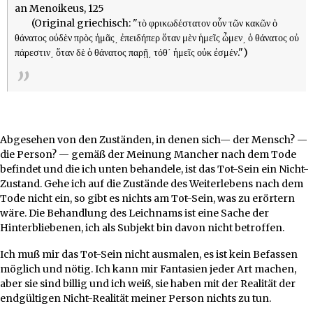
an Menoikeus, 125
(Original griechisch: "τὸ φρικωδέστατον οὖν τῶν κακῶν ὁ
θάνατος οὐδὲν πρὸς ἡμᾶς͵ ἐπειδήπερ ὅταν μὲν ἡμεῖς ὦμεν͵ ὁ θάνατος οὐ
πάρεστιν͵ ὅταν δὲ ὁ θάνατος παρῇ͵ τόθ΄ ἡμεῖς οὐκ ἐσμέν.")
Abgesehen von den Zuständen, in denen sich— der Mensch? —
die Person? — gemäß der Meinung Mancher nach dem Tode
befindet und die ich unten behandele, ist das Tot-Sein ein Nicht-
Zustand. Gehe ich auf die Zustände des Weiterlebens nach dem
Tode nicht ein, so gibt es nichts am Tot-Sein, was zu erörtern
wäre. Die Behandlung des Leichnams ist eine Sache der
Hinterbliebenen, ich als Subjekt bin davon nicht betroffen.
Ich muß mir das Tot-Sein nicht ausmalen, es ist kein Befassen
möglich und nötig. Ich kann mir Fantasien jeder Art machen,
aber sie sind billig und ich weiß, sie haben mit der Realität der
endgültigen Nicht-Realität meiner Person nichts zu tun.