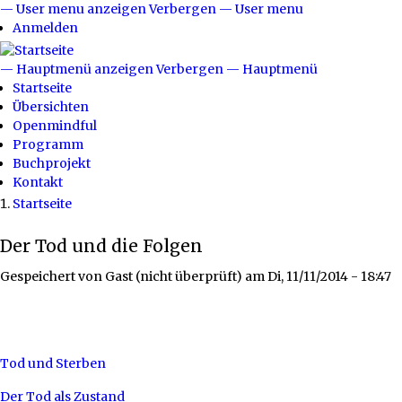
Direkt
— User menu anzeigen
Verbergen — User menu
User
zum
Anmelden
menu
Inhalt
— Hauptmenü anzeigen
Verbergen — Hauptmenü
Hauptmenü
Startseite
Übersichten
Openmindful
Programm
Buchprojekt
Kontakt
Startseite
Breadcrumb
Der Tod und die Folgen
Gespeichert von
Gast (nicht überprüft)
am
Di, 11/11/2014 - 18:47
Tod und Sterben
Der Tod als Zustand