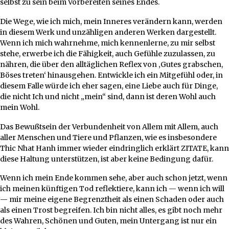
selbst zu sein beim Vorbereiten seines Endes.
Die Wege, wie ich mich, mein Inneres verändern kann, werden
in diesem Werk und unzähligen anderen Werken dargestellt.
Wenn ich mich wahrnehme, mich kennenlerne, zu mir selbst
stehe, erwerbe ich die Fähigkeit, auch Gefühle zuzulassen, zu
nähren, die über den alltäglichen Reflex von ‚Gutes grabschen,
Böses treten‘ hinausgehen. Entwickle ich ein Mitgefühl oder, in
diesem Falle würde ich eher sagen, eine Liebe auch für Dinge,
die nicht Ich und nicht „mein“ sind, dann ist deren Wohl auch
mein Wohl.
Das Bewußtsein der Verbundenheit von Allem mit Allem, auch
aller Menschen und Tiere und Pflanzen, wie es insbesondere
Thic Nhat Hanh immer wieder eindringlich erklärt ZITATE, kann
diese Haltung unterstützen, ist aber keine Bedingung dafür.
Wenn ich mein Ende kommen sehe, aber auch schon jetzt, wenn
ich meinen künftigen Tod reflektiere, kann ich — wenn ich will
— mir meine eigene Begrenztheit als einen Schaden oder auch
als einen Trost begreifen. Ich bin nicht alles, es gibt noch mehr
des Wahren, Schönen und Guten, mein Untergang ist nur ein