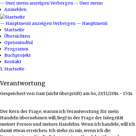
Direkt
— User menu anzeigen
Verbergen — User menu
User
zum
Anmelden
menu
Inhalt
— Hauptmenü anzeigen
Verbergen — Hauptmenü
Hauptmenü
Startseite
Übersichten
Openmindful
Programm
Buchprojekt
Kontakt
Startseite
Breadcrumb
Verantwortung
Gespeichert von
Gast (nicht überprüft)
am
So, 23/11/2014 - 15:14
Der Kern der Frage, warum ich Verantwortung für mein
Handeln übernehmen will, liegt in der Frage der Integrität
meiner Person und meines Handelns. Wenn ich handele, will ich
damit etwas erreichen. Ich stehe zu mir, wenn ich die