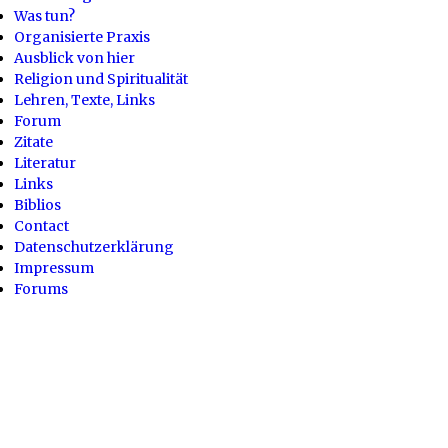
Was tun?
Organisierte Praxis
Ausblick von hier
Religion und Spiritualität
Lehren, Texte, Links
Forum
Zitate
Literatur
Links
Biblios
Contact
Datenschutzerklärung
Impressum
Forums
Powered by
Drupal
Fußbereichsmenü
— Fußbereichsmenü anzeigen
Verbergen — Fußbereichsmenü