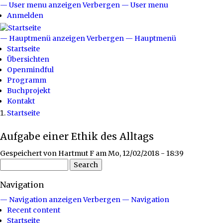
Direkt
— User menu anzeigen
Verbergen — User menu
User
zum
Anmelden
menu
Inhalt
— Hauptmenü anzeigen
Verbergen — Hauptmenü
Hauptmenü
Startseite
Übersichten
Openmindful
Programm
Buchprojekt
Kontakt
Startseite
Breadcrumb
Aufgabe einer Ethik des Alltags
Gespeichert von
Hartmut F
am
Mo, 12/02/2018 - 18:39
Search
Navigation
— Navigation anzeigen
Verbergen — Navigation
Recent content
Startseite