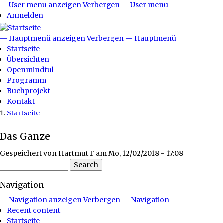
Direkt
— User menu anzeigen
Verbergen — User menu
User
zum
Anmelden
menu
Inhalt
— Hauptmenü anzeigen
Verbergen — Hauptmenü
Hauptmenü
Startseite
Übersichten
Openmindful
Programm
Buchprojekt
Kontakt
Startseite
Breadcrumb
Das Ganze
Gespeichert von
Hartmut F
am
Mo, 12/02/2018 - 17:08
Search
Navigation
— Navigation anzeigen
Verbergen — Navigation
Recent content
Startseite