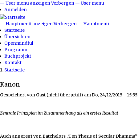
Direkt
— User menu anzeigen
Verbergen — User menu
User
zum
Anmelden
menu
Inhalt
— Hauptmenü anzeigen
Verbergen — Hauptmenü
Hauptmenü
Startseite
Übersichten
Openmindful
Programm
Buchprojekt
Kontakt
Startseite
Breadcrumb
Kanon
Gespeichert von
Gast (nicht überprüft)
am
Do, 24/12/2015 - 15:55
Zentrale Prinzipien im Zusammenhang als ein erstes Resultat
Auch angeregt von Batchelors „Ten Thesis of Secular Dhamma“