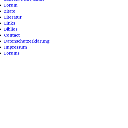
Forum
Zitate
Literatur
Links
Biblios
Contact
Datenschutzerklärung
Impressum
Forums
Powered by
Drupal
Fußbereichsmenü
— Fußbereichsmenü anzeigen
Verbergen — Fußbereichsmenü
Kontakt