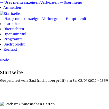
Direkt
— User menu anzeigen
Verbergen — User menu
User
zum
Anmelden
menu
Inhalt
— Hauptmenü anzeigen
Verbergen — Hauptmenü
Hauptmenü
Startseite
Übersichten
Openmindful
Programm
Buchprojekt
Kontakt
Node
Breadcrumb
Startseite
Gespeichert von
Gast (nicht überprüft)
am
Sa, 02/04/2016 - 13:39