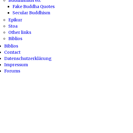
Buddhismus etc
Fake Buddha Quotes
Secular Buddhism
Epikur
Stoa
Other links
Biblios
Biblios
Contact
Datenschutzerklärung
Impressum
Forums
Powered by
Drupal
Fußbereichsmenü
— Fußbereichsmenü anzeigen
Verbergen — Fußbereichsmenü
Kontakt