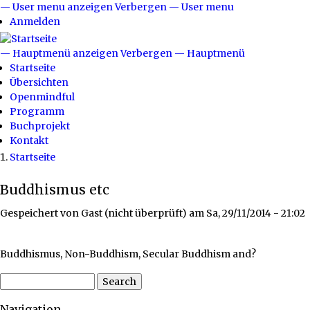
Direkt
— User menu anzeigen
Verbergen — User menu
User
zum
Anmelden
menu
Inhalt
— Hauptmenü anzeigen
Verbergen — Hauptmenü
Hauptmenü
Startseite
Übersichten
Openmindful
Programm
Buchprojekt
Kontakt
Startseite
Breadcrumb
Buddhismus etc
Gespeichert von
Gast (nicht überprüft)
am
Sa, 29/11/2014 - 21:02
Buddhismus, Non-Buddhism, Secular Buddhism and?
Search
Navigation